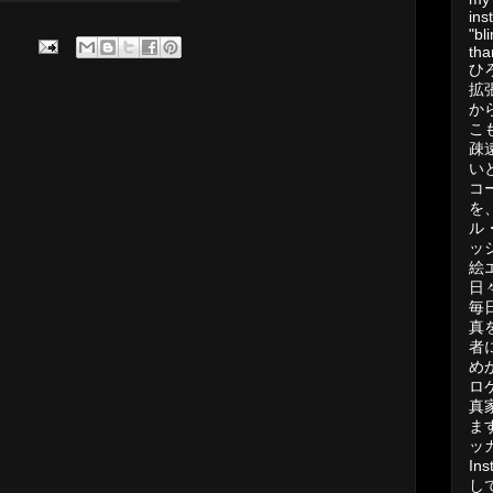
ins
"bl
tha
ひ
拡
か
こ
疎
い
コ
を
ル
ッ
絵
日
毎
真
者
め
ロ
真
ま
ッ
In
し