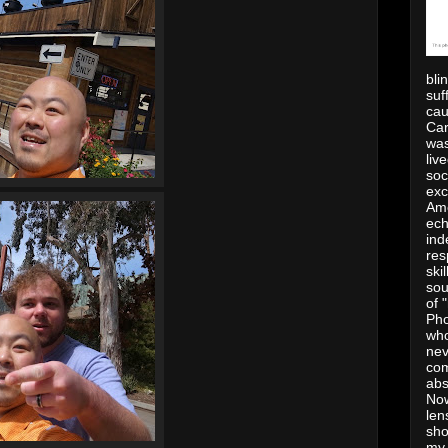
bli
suf
cau
Car
was
liv
soc
exc
Ame
ech
ind
res
ski
sou
of 
Pho
who
nev
com
abs
Now
len
sho
my 