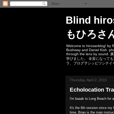
Blind hi
もひろさ
Welcome to hirosanblog! by R
Bushway and Daniel Kish. photo
through the lens
学びました。 全盲になって
ラ、ブログヲシッピツシテイ
Thursday, April 2, 2015
Echolocation Tra
I'm baaak to Long Beach for a
It's the 6th session since my 
time, Brian is the main instruc