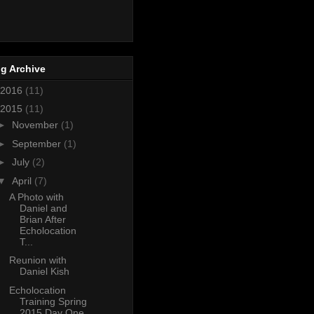
g Archive
2016
(11)
2015
(11)
►
November
(1)
►
September
(1)
►
July
(2)
▼
April
(7)
A Photo with
Daniel and
Brian After
Echolocation
T...
Reunion with
Daniel Kish
Echolocation
Training Spring
2015 Day One