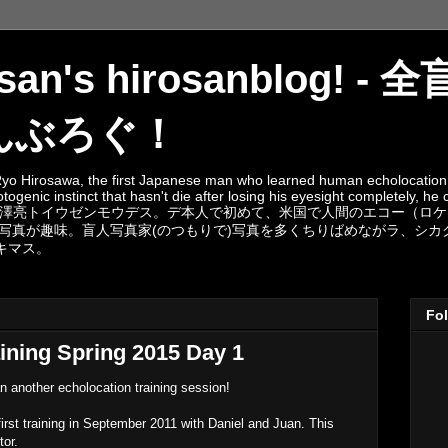
rosan's hirosanblog! 
んぶろぐ！
yo Hirosawa, the first Japanese man who learned human echolocation 
genic instinct that hasn't die after losing his eyesight completely, he 
 by sound. 廣澤亮トイウゼンモウデス。デ本人で初めて、米国で人間のエコ
も写真が趣味。盲人写真家(のつもりで)写真を多くちりばめながラ、シ
キマス。
Fo
ining Spring 2015 Day 1
n another echolocation training session!
first training in September 2011 with Daniel and Juan. This
tor.