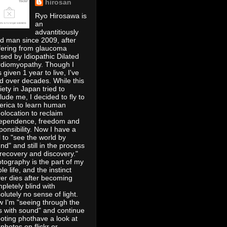
hirosan
Ryo Hirosawa is
an
advantitiously
nd man since 2009, after
fering from glaucoma
sed by Idiopathic Dilated
diomyopathy. Though I
 given 1 year to live, I've
ed over decades. While this
iety in Japan tried to
lude me, I decided to fly to
rica to learn human
olocation to reclaim
ependence, freedom and
ponsibility. Now I have a
ll to "see the world by
nd" and still in the process
"recovery and discovery."
tography is the part of my
le life, and the instinct
er dies after becoming
pletely blind with
olutely no sense of light.
 I'm "seeing through the
s with sound" and continue
oting phothave a look at
photos on flickr or