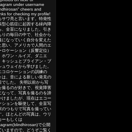
tagram under username
indhirosan" cheers and
nks for checking my profile!
ろサワ亮と言います。特発性
張型心筋症に起因する緑内障
ら、全盲になりました。引き
もりの毎日の中で、社会から
遠になっていく自分を変えた
と思い、アメリカで人間のエ
ーロケーション（反響定位）
、ホワン・ルイズ、ダニエ
・キッシュとブライアン・ブ
シュウェイから学びました。
エコロケーションの訓練の
々は、音による新しい発見の
日でした。 失明以前から写
を撮るのが好きで、視覚障害
になって、写真を撮るのを諦
かけましたが、現在はエコー
ケションを駆使して、全盲写
家のつもりで写真を撮ってい
す。ほとんどの写真は、ウリ
カーもしくは
stagram(blindhirosan)で公開
ていますので、どうぞご覧く