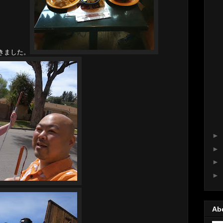
きました。
►
►
►
►
Ab