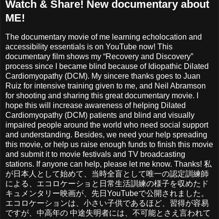
Watch & Share! New documentary about
ME!
The documentary movie of me learning echolocation and
accessibility essentials is on YouTube now! This
documentary film shows my “Recovery and Discovery”
process since I became blind because of Idiopathic Dilated
Cardiomyopathy (DCM). My sincere thanks goes to Juan
Ruiz for intensive training given to me, and Neil Abramson
for shooting and sharing this great documentary movie. I
hope this will increase awareness of helping Dilated
Cardiomyopathy (DCM) patients and blind and visually
impaired people around the world who need social support
and understanding. Besides, we need your help spreading
this movie, or help us raise enough funds to finish this movie
and submit it to movie festivals and TV broadcasting
stations. If anyone can help, please let me know. Thanks! 私
が日本人として始めて、当時全盲として唯一の認定訓練師
による、エコロケーショと日常生活訓練の様子を収めたド
キュメンタリー映画が、先日YouTubeで公開されました。
エコロケーションは、小さい子供であるほど、習得が容易
ですが、中高年の 中途失明者には、不可能とさえ言われて