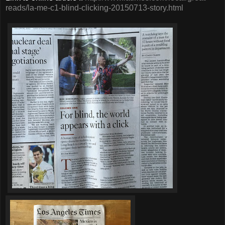
reads/la-me-c1-blind-clicking-20150713-story.html