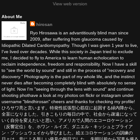
View web version
About Me
hirosan
Ryo Hirosawa is an advantitiously blind man since
2009, after suffering from glaucoma caused by
Idiopathic Dilated Cardiomyopathy. Though I was given 1 year to live,
I've lived over decades. While this society in Japan tried to exclude
me, I decided to fly to America to learn human echolocation to
reclaim independence, freedom and responsibility. Now I have a skill
to "see the world by sound" and still in the process of "recovery and
discovery." Photography is the part of my whole life, and the instinct
never dies after becoming completely blind with absolutely no sense
of light. Now I'm "seeing through the lens with sound" and continue
shooting phothave a look at my photos on flickr or instagram under
username "blindhirosan" cheers and thanks for checking my profile!
ひろサワ亮と言います。特発性拡張型心筋症に起因する緑内障から、
全盲になりました。引きこもりの毎日の中で、社会から疎遠になって
いく自分を変えたいと思い、アメリカで人間のエコーロケーション
（反響定位）を、ホワン・ルイズ、ダニエル・キッシュとブライア
ン・ブッシュウェイから学びました。絵エコロケーションの訓練の
日々は、音による新しい発見の毎日でした。 失明以前から写真を撮る