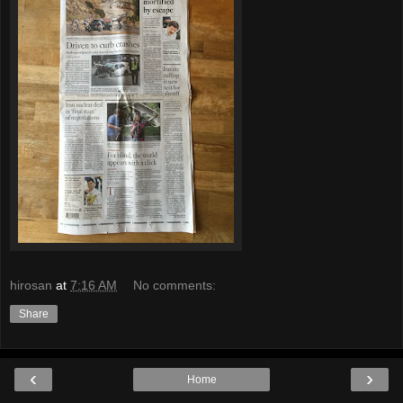
hirosan
at
7:16 AM
No comments:
Share
‹
›
Home